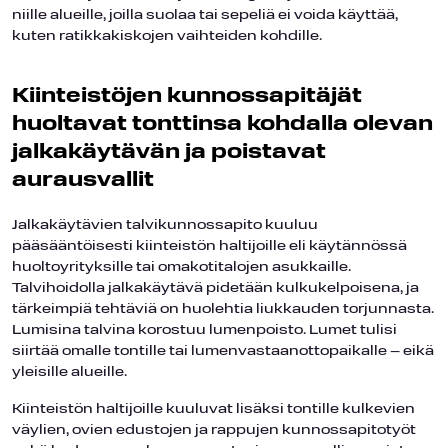
niille alueille, joilla suolaa tai sepeliä ei voida käyttää,
kuten ratikkakiskojen vaihteiden kohdille.
Kiinteistöjen kunnossapitäjät
huoltavat tonttinsa kohdalla olevan
jalkakäytävän ja poistavat
aurausvallit
Jalkakäytävien talvikunnossapito kuuluu
pääsääntöisesti kiinteistön haltijoille eli käytännössä
huoltoyrityksille tai omakotitalojen asukkaille.
Talvihoidolla jalkakäytävä pidetään kulkukelpoisena, ja
tärkeimpiä tehtäviä on huolehtia liukkauden torjunnasta.
Lumisina talvina korostuu lumenpoisto. Lumet tulisi
siirtää omalle tontille tai lumenvastaanottopaikalle – eikä
yleisille alueille.
Kiinteistön haltijoille kuuluvat lisäksi tontille kulkevien
väylien, ovien edustojen ja rappujen kunnossapitotyöt