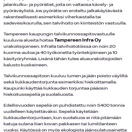
jalankulku- ja pyörätiet, joita on valtaosa kävely- ja
pyöräväylistä. Jos pyörätie on eroteltu jalkakäytävästä
rakenteellisesti esimerkiksi viherkaistalla tai
sadevesikourulla, sen talvihoito on kiinteistön vastuulla.
Tampereen kaupungin talvikunnossapitovastuulle
kuuluvia alueita hoitaa
Tampereen Infra Oy
urakoitsijoineen. Infralla talvihoitotöissä on noin 20
kuorma-autoa ja 40 työkonetta työntekijöineen ja 10
käsityöryhmää. Lisänä tähän tulee alueurakoitsijoiden
kalusto kuskeineen.
Talvikunnossapitoon kuuluu lumen ja jään poisto väyliltä
sekä liukkaudentorjunta esimerkiksi hiekoittamalla.
Kaupunki käyttää liukkauden torjuntaa pääosin
hiekoitussepeliä ja suolaliuosta.
Edellisvuoden sepeliä on puhdistettu noin 5400 tonnia
uudelleen käytettäväksi. Sepeliä käytetään
liukkaudentorjuntaan, kun suolaliuos ei riitä pitämään
katuja sulana liian kovan pakkasen tai lumitilanteen
vuoksi. Käytössä on myös ekologista jäänsulatusainetta