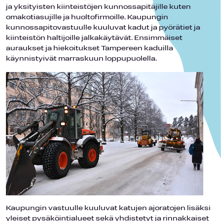
ja yksityisten kiinteistöjen kunnossapitäjille kuten
omakotiasujille ja huoltofirmoille. Kaupungin
kunnossapitovastuulle kuuluvat kadut ja pyörätiet ja
kiinteistön haltijoille jalkakäytävät. Ensimmäiset
auraukset ja hiekoitukset Tampereen kaduilla
käynnistyivät marraskuun loppupuolella.
Kaupungin vastuulle kuuluvat katujen ajoratojen lisäksi
yleiset pysäköintialueet sekä yhdistetyt ja rinnakkaiset