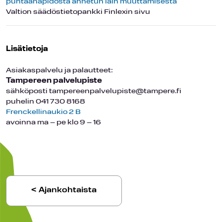
puhtaanapidosta annetun lain muuttamisesta
Valtion säädöstietopankki Finlexin sivu
Lisätietoja
Asiakaspalvelu ja palautteet:
Tampereen palvelupiste
sähköposti tampereenpalvelupiste@tampere.fi
puhelin 041 730 8168
Frenckellinaukio 2 B
avoinna ma – pe klo 9 – 16
< Ajankohtaista