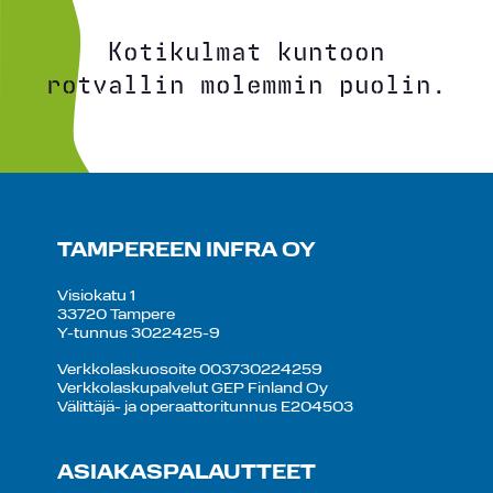
Kotikulmat kuntoon
rotvallin molemmin puolin.
TAMPEREEN INFRA OY
Visiokatu 1
33720 Tampere
Y-tunnus 3022425-9
Verkkolaskuosoite 003730224259
Verkkolaskupalvelut GEP Finland Oy
Välittäjä- ja operaattoritunnus E204503
ASIAKASPALAUTTEET