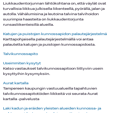
Liukkaudentorjunnan lähtökohtana on, että väylät ovat
turvallisia liikkua julkisella liikenteellä, pyörällä, jalan ja
autolla. Vähälumisina ja leutoina talvina talvihoidon
suurimpia haasteita on liukkaudentorjunta
runsasliikenteisillä alueilla.
Katujen ja puistojen kunnossapidon palautejärjestelmä
Karttapohjaisella palautejärjestelmällä voi antaa
palautetta katujen ja puistojen kunnossapidosta.
Talvikunnossapito
Useimmiten kysytyt
Katso vastaukset talvikunnossapitoon liittyviin usein
kysyttyihin kysymyksiin.
Aurat kartalla
Tampereen kaupungin vastuualueilla tapahtuvien
talvikunnossapitotöiden liikkeitä voi seurata Aurat
kartalla -palvelusta
Laki kadun ja eräiden yleisten alueiden kunnossa- ja