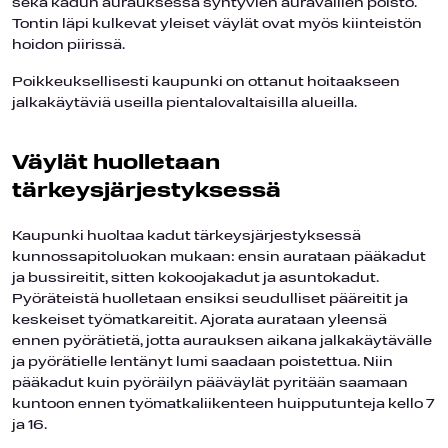
sekä kadun aurauksessa syntyvien auravallien poisto.
Tontin läpi kulkevat yleiset väylät ovat myös kiinteistön
hoidon piirissä.
Poikkeuksellisesti kaupunki on ottanut hoitaakseen
jalkakäytäviä useilla pientalovaltaisilla alueilla.
Väylät huolletaan
tärkeysjärjestyksessä
Kaupunki huoltaa kadut tärkeysjärjestyksessä
kunnossapitoluokan mukaan: ensin aurataan pääkadut
ja bussireitit, sitten kokoojakadut ja asuntokadut.
Pyöräteistä huolletaan ensiksi seudulliset pääreitit ja
keskeiset työmatkareitit. Ajorata aurataan yleensä
ennen pyörätietä, jotta aurauksen aikana jalkakäytävälle
ja pyörätielle lentänyt lumi saadaan poistettua. Niin
pääkadut kuin pyöräilyn pääväylät pyritään saamaan
kuntoon ennen työmatkaliikenteen huipputunteja kello 7
ja 16.