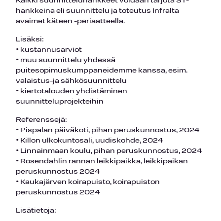
Kaikki suunnitteluhankkeet voidaan tarjota ST-
hankkeina eli suunnittelu ja toteutus Infralta
avaimet käteen -periaatteella.
Lisäksi:
• kustannusarviot
• muu suunnittelu yhdessä
puitesopimuskumppaneidemme kanssa, esim.
valaistus-ja sähkösuunnittelu
• kiertotalouden yhdistäminen
suunnitteluprojekteihin
Referenssejä:
• Pispalan päiväkoti, pihan peruskunnostus, 2024
• Killon ulkokuntosali, uudiskohde, 2024
• Linnainmaan koulu, pihan peruskunnostus, 2024
• Rosendahlin rannan leikkipaikka, leikkipaikan
peruskunnostus 2024
• Kaukajärven koirapuisto, koirapuiston
peruskunnostus 2024
Lisätietoja: