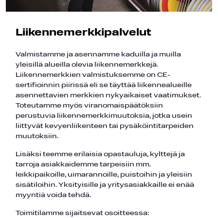
Liikennemerkkipalvelut
Valmistamme ja asennamme kaduilla ja muilla
yleisillä alueilla olevia liikennemerkkejä.
Liikennemerkkien valmistuksemme on CE-
sertifioinnin piirissä eli se täyttää liikennealueille
asennettavien merkkien nykyaikaiset vaatimukset.
Toteutamme myös viranomaispäätöksiin
perustuvia liikennemerkkimuutoksia, jotka usein
liittyvät kevyenliikenteen tai pysäköintitarpeiden
muutoksiin.
Lisäksi teemme erilaisia opastauluja, kylttejä ja
tarroja asiakkaidemme tarpeisiin mm.
leikkipaikoille, uimarannoille, puistoihin ja yleisiin
sisätiloihin. Yksityisille ja yritysasiakkaille ei enää
myyntiä voida tehdä.
Toimitilamme sijaitsevat osoitteessa: