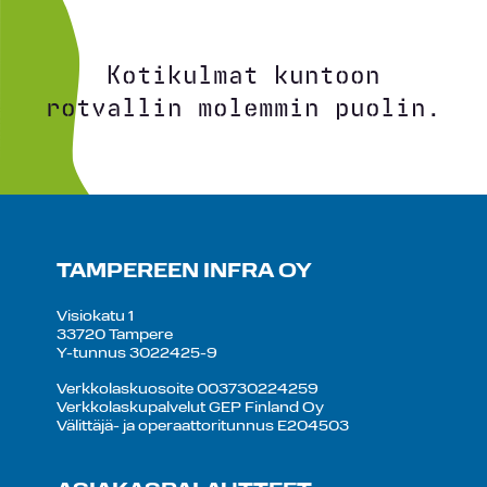
Kotikulmat kuntoon
rotvallin molemmin puolin.
TAMPEREEN INFRA OY
Visiokatu 1
33720 Tampere
Y-tunnus 3022425-9
Verkkolaskuosoite 003730224259
Verkkolaskupalvelut GEP Finland Oy
Välittäjä- ja operaattoritunnus E204503