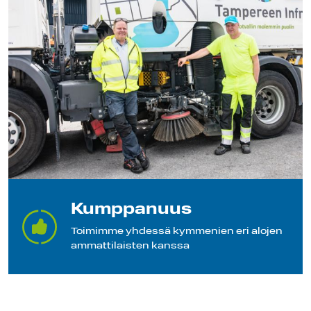
Kumppanuus
Toimimme yhdessä kymmenien eri alojen
ammattilaisten kanssa