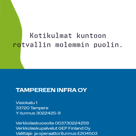
Kotikulmat kuntoon
rotvallin molemmin puolin.
TAMPEREEN INFRA OY
Visiokatu 1
33720 Tampere
Y-tunnus 3022425-9
Verkkolaskuosoite 003730224259
Verkkolaskupalvelut GEP Finland Oy
Välittäjä- ja operaattoritunnus E204503