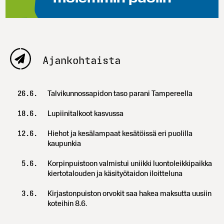
Ajankohtaista
26.6.
Talvikunnossapidon taso parani Tampereella
18.6.
Lupiinitalkoot kasvussa
12.6.
Hiehot ja kesälampaat kesätöissä eri puolilla
kaupunkia
5.6.
Korpinpuistoon valmistui uniikki luontoleikkipaikka
kiertotalouden ja käsityötaidon iloitteluna
3.6.
Kirjastonpuiston orvokit saa hakea maksutta uusiin
koteihin 8.6.