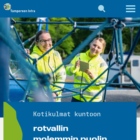
Kotikulmat kuntoon
rotvallin
molemmin puolin