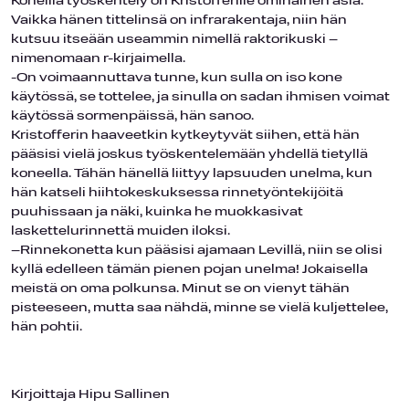
Koneilla työskentely on Kristofferille ominainen asia.
Vaikka hänen tittelinsä on infrarakentaja, niin hän
kutsuu itseään useammin nimellä raktorikuski –
nimenomaan r-kirjaimella.
-On voimaannuttava tunne, kun sulla on iso kone
käytössä, se tottelee, ja sinulla on sadan ihmisen voimat
käytössä sormenpäissä, hän sanoo.
Kristofferin haaveetkin kytkeytyvät siihen, että hän
pääsisi vielä joskus työskentelemään yhdellä tietyllä
koneella. Tähän hänellä liittyy lapsuuden unelma, kun
hän katseli hiihtokeskuksessa rinnetyöntekijöitä
puuhissaan ja näki, kuinka he muokkasivat
laskettelurinnettä muiden iloksi.
–Rinnekonetta kun pääsisi ajamaan Levillä, niin se olisi
kyllä edelleen tämän pienen pojan unelma! Jokaisella
meistä on oma polkunsa. Minut se on vienyt tähän
pisteeseen, mutta saa nähdä, minne se vielä kuljettelee,
hän pohtii.
Kirjoittaja Hipu Sallinen