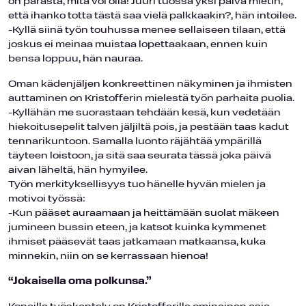
on parasta, mitä voi olla! Juuri tuossa yksi päivä mietin,
että ihanko totta tästä saa vielä palkkaakin?, hän intoilee.
-Kyllä siinä työn touhussa menee sellaiseen tilaan, että
joskus ei meinaa muistaa lopettaakaan, ennen kuin
bensa loppuu, hän nauraa.
Oman kädenjäljen konkreettinen näkyminen ja ihmisten
auttaminen on Kristofferin mielestä työn parhaita puolia.
-Kyllähän me suorastaan tehdään kesä, kun vedetään
hiekoitusepelit talven jäljiltä pois, ja pestään taas kadut
tennarikuntoon. Samalla luonto räjähtää ympärillä
täyteen loistoon, ja sitä saa seurata tässä joka päivä
aivan läheltä, hän hymyilee.
Työn merkityksellisyys tuo hänelle hyvän mielen ja
motivoi työssä:
-Kun pääset auraamaan ja heittämään suolat mäkeen
jumineen bussin eteen, ja katsot kuinka kymmenet
ihmiset pääsevät taas jatkamaan matkaansa, kuka
minnekin, niin on se kerrassaan hienoa!
“Jokaisella oma polkunsa.”