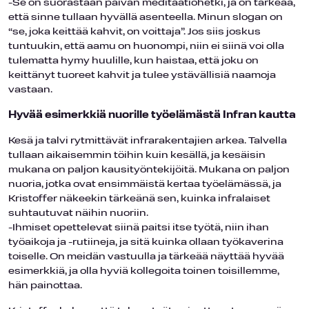
-Se on suorastaan päivän meditaatiohetki, ja on tärkeää,
että sinne tullaan hyvällä asenteella. Minun slogan on
“se, joka keittää kahvit, on voittaja”. Jos siis joskus
tuntuukin, että aamu on huonompi, niin ei siinä voi olla
tulematta hymy huulille, kun haistaa, että joku on
keittänyt tuoreet kahvit ja tulee ystävällisiä naamoja
vastaan.
Hyvää esimerkkiä nuorille työelämästä Infran kautta
Kesä ja talvi rytmittävät infrarakentajien arkea. Talvella
tullaan aikaisemmin töihin kuin kesällä, ja kesäisin
mukana on paljon kausityöntekijöitä. Mukana on paljon
nuoria, jotka ovat ensimmäistä kertaa työelämässä, ja
Kristoffer näkeekin tärkeänä sen, kuinka infralaiset
suhtautuvat näihin nuoriin.
-Ihmiset opettelevat siinä paitsi itse työtä, niin ihan
työaikoja ja -rutiineja, ja sitä kuinka ollaan työkaverina
toiselle. On meidän vastuulla ja tärkeää näyttää hyvää
esimerkkiä, ja olla hyviä kollegoita toinen toisillemme,
hän painottaa.