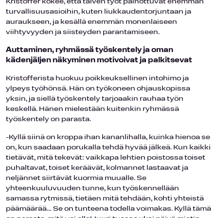
Kristoffer kokee, että talven työt painottuvat enemmän
turvallisuusasioihin, kuten liukkaudentorjuntaan ja
auraukseen, ja kesällä enemmän monenlaiseen
viihtyvyyden ja siisteyden parantamiseen.
Auttaminen, ryhmässä työskentely ja oman
kädenjäljen näkyminen motivoivat ja palkitsevat
Kristofferista huokuu poikkeuksellinen intohimo ja
ylpeys työhönsä. Hän on työkoneen ohjauskopissa
yksin, ja siellä työskentely tarjoaakin rauhaa työn
keskellä. Hänen mielestään kuitenkin ryhmässä
työskentely on parasta.
-Kyllä siinä on kroppa ihan kananlihalla, kuinka hienoa se
on, kun saadaan porukalla tehdä hyvää jälkeä. Kun kaikki
tietävät, mitä tekevät: vaikkapa lehtien poistossa toiset
puhaltavat, toiset keräävät, kolmannet lastaavat ja
neljännet siirtävät kuormia muualle. Se
yhteenkuuluvuuden tunne, kun työskennellään
samassa rytmissä, tietäen mitä tehdään, kohti yhteistä
päämäärää… Se on tunteena todella voimakas. Kyllä tämä