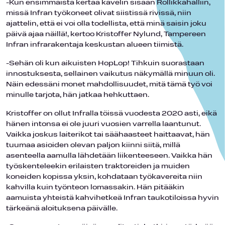
-Kun ensimmäistä kertaa kävelin sisään Rollikkahalliin,
missä Infran työkoneet olivat siistissä rivissä, niin
ajattelin, että ei voi olla todellista, että minä saisin joku
päivä ajaa näillä!, kertoo Kristoffer Nylund, Tampereen
Infran infrarakentaja keskustan alueen tiimistä.
-Sehän oli kun aikuisten HopLop! Tihkuin suorastaan
innostuksesta, sellainen vaikutus näkymällä minuun oli.
Näin edessäni monet mahdollisuudet, mitä tämä työ voi
minulle tarjota, hän jatkaa hehkuttaen.
Kristoffer on ollut Infralla töissä vuodesta 2020 asti, eikä
hänen intonsa ei ole juuri vuosien varrella laantunut.
Vaikka joskus laiterikot tai säähaasteet haittaavat, hän
tuumaa asioiden olevan paljon kiinni siitä, millä
asenteella aamulla lähdetään liikenteeseen. Vaikka hän
työskenteleekin erilaisten traktoreiden ja muiden
koneiden kopissa yksin, kohdataan työkavereita niin
kahvilla kuin työnteon lomassakin. Hän pitääkin
aamuista yhteistä kahvihetkeä Infran taukotiloissa hyvin
tärkeänä aloituksena päivälle.