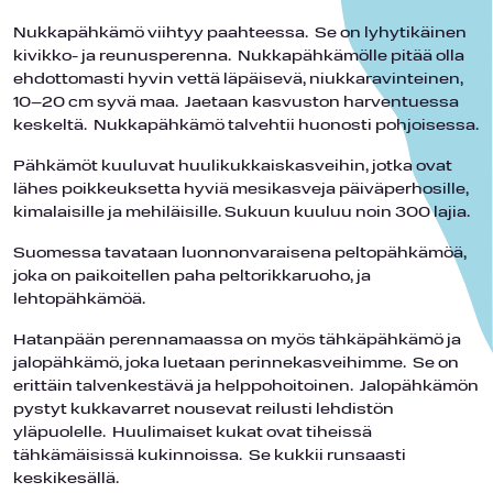
Nukkapähkämö viihtyy paahteessa. Se on lyhytikäinen
kivikko- ja reunusperenna. Nukkapähkämölle pitää olla
ehdottomasti hyvin vettä läpäisevä, niukkaravinteinen,
10–20 cm syvä maa. Jaetaan kasvuston harventuessa
keskeltä. Nukkapähkämö talvehtii huonosti pohjoisessa.
Pähkämöt kuuluvat huulikukkaiskasveihin, jotka ovat
lähes poikkeuksetta hyviä mesikasveja päiväperhosille,
kimalaisille ja mehiläisille. Sukuun kuuluu noin 300 lajia.
Suomessa tavataan luonnonvaraisena peltopähkämöä,
joka on paikoitellen paha peltorikkaruoho, ja
lehtopähkämöä.
Hatanpään perennamaassa on myös tähkäpähkämö ja
jalopähkämö, joka luetaan perinnekasveihimme. Se on
erittäin talvenkestävä ja helppohoitoinen. Jalopähkämön
pystyt kukkavarret nousevat reilusti lehdistön
yläpuolelle. Huulimaiset kukat ovat tiheissä
tähkämäisissä kukinnoissa. Se kukkii runsaasti
keskikesällä.