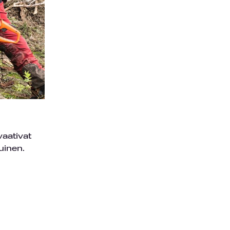
vaativat
uinen.