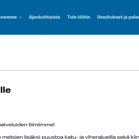
 teemme
Ajankohtaista
Tule töihin
Ilmoitukset ja pala
lle
alveluiden tiimiimme!
sien lisäksi puustoa katu- ja viheralueilla sekä kiin