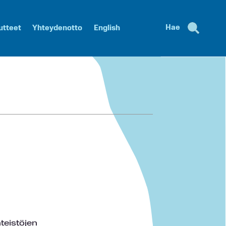
Hae
utteet
Yhteydenotto
English
teistöjen