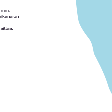
a mm.
aikana on
aittaa.