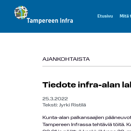
Etusivu
Mitä
AJANKOHTAISTA
Tiedote infra-alan l
25.3.2022
Teksti: Jyrki Ristilä
Kunta-alan palkansaajien pääneuvott
Tampereen Infrassa tehtäviä töitä. K