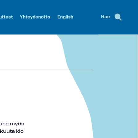
Hae
utteet
Yhteydenotto
English
oskee myös
skuuta klo