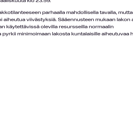
aaliskuuta klo 23.59.
kkotilanteeseen parhaalla mahdollisella tavalla, mutt
oi aiheutua viivästyksiä. Sääennusteen mukaan lakon 
an käytettävissä olevilla resursseilla normaalin
a pyrkii minimoimaan lakosta kuntalaisille aiheutuvaa h