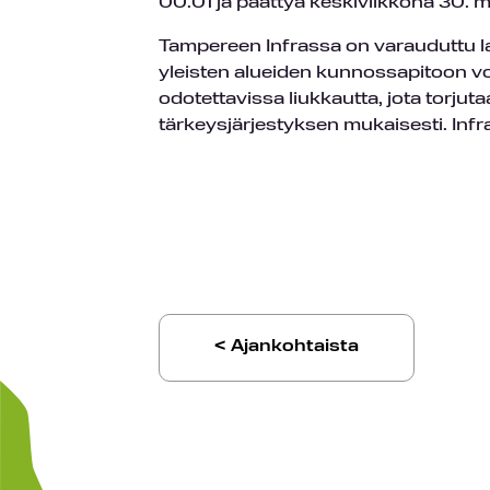
00.01 ja päättyä keskiviikkona 30. m
Tampereen Infrassa on varauduttu la
yleisten alueiden kunnossapitoon v
odotettavissa liukkautta, jota torjuta
tärkeysjärjestyksen mukaisesti. Infr
< Ajankohtaista