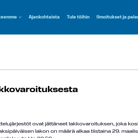
 teemme
Ajankohtaista
Tule töihin
Ilmoitukset ja pala
akkovaroituksesta
elujärjestöt ovat jättäneet lakkovaroituksen, joka k
aksipäiväisen lakon on määrä alkaa tiistaina 29. maali