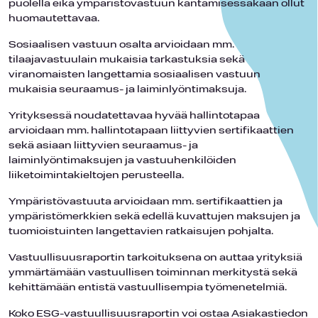
puolella eikä ympäristövastuun kantamisessakaan ollut
huomautettavaa.
Sosiaalisen vastuun osalta arvioidaan mm.
tilaajavastuulain mukaisia tarkastuksia sekä
viranomaisten langettamia sosiaalisen vastuun
mukaisia seuraamus- ja laiminlyöntimaksuja.
Yrityksessä noudatettavaa hyvää hallintotapaa
arvioidaan mm. hallintotapaan liittyvien sertifikaattien
sekä asiaan liittyvien seuraamus- ja
laiminlyöntimaksujen ja vastuuhenkilöiden
liiketoimintakieltojen perusteella.
Ympäristövastuuta arvioidaan mm. sertifikaattien ja
ympäristömerkkien sekä edellä kuvattujen maksujen ja
tuomioistuinten langettavien ratkaisujen pohjalta.
Vastuullisuusraportin tarkoituksena on auttaa yrityksiä
ymmärtämään vastuullisen toiminnan merkitystä sekä
kehittämään entistä vastuullisempia työmenetelmiä.
Koko ESG-vastuullisuusraportin voi ostaa Asiakastiedon