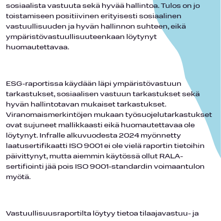
sosiaalista vastuuta sekä hyvää hallintoa. Tulos on jo
toistamiseen positiivinen erityisesti sosiaalinen
vastuullisuuden ja hyvän hallinnon suhteen, eikä
ympäristövastuullisuuteenkaan löytynyt
huomautettavaa.
ESG-raportissa käydään läpi ympäristövastuun
tarkastukset, sosiaalisen vastuun tarkastukset sekä
hyvän hallintotavan mukaiset tarkastukset.
Viranomaismerkintöjen mukaan työsuojelutarkastukset
ovat sujuneet mallikkaasti eikä huomautettavaa ole
löytynyt. Infralle alkuvuodesta 2024 myönnetty
laatusertifikaatti ISO 9001 ei ole vielä raportin tietoihin
päivittynyt, mutta aiemmin käytössä ollut RALA-
sertifiointi jää pois ISO 9001-standardin voimaantulon
myötä.
Vastuullisuusraportilta löytyy tietoa tilaajavastuu- ja