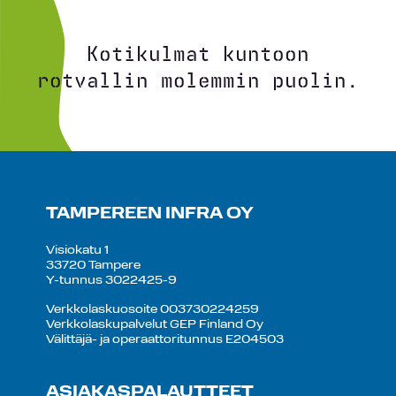
Kotikulmat kuntoon
rotvallin molemmin puolin.
TAMPEREEN INFRA OY
Visiokatu 1
33720 Tampere
Y-tunnus 3022425-9
Verkkolaskuosoite 003730224259
Verkkolaskupalvelut GEP Finland Oy
Välittäjä- ja operaattoritunnus E204503
ASIAKASPALAUTTEET