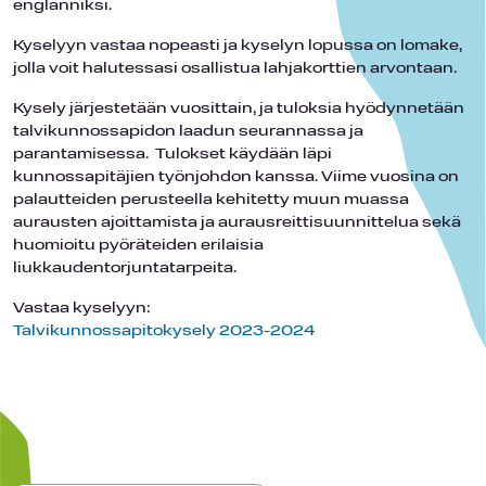
englanniksi.
Kyselyyn vastaa nopeasti ja kyselyn lopussa on lomake,
jolla voit halutessasi osallistua lahjakorttien arvontaan.
Kysely järjestetään vuosittain, ja tuloksia hyödynnetään
talvikunnossapidon laadun seurannassa ja
parantamisessa. Tulokset käydään läpi
kunnossapitäjien työnjohdon kanssa. Viime vuosina on
palautteiden perusteella kehitetty muun muassa
aurausten ajoittamista ja aurausreittisuunnittelua sekä
huomioitu pyöräteiden erilaisia
liukkaudentorjuntatarpeita.
Vastaa kyselyyn:
Talvikunnossapitokysely 2023-2024