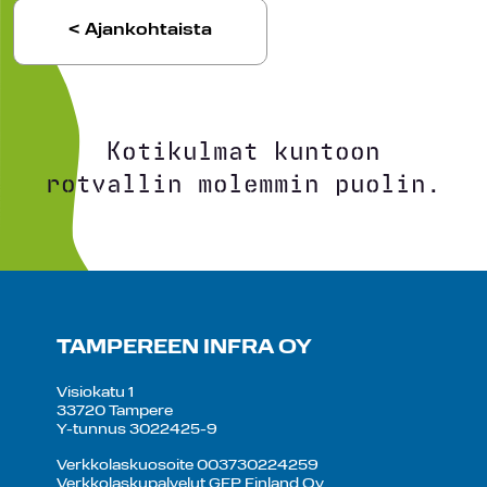
< Ajankohtaista
Kotikulmat kuntoon
rotvallin molemmin puolin.
TAMPEREEN INFRA OY
Visiokatu 1
33720 Tampere
Y-tunnus 3022425-9
Verkkolaskuosoite 003730224259
Verkkolaskupalvelut GEP Finland Oy