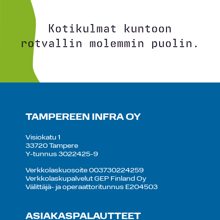
Kotikulmat kuntoon
rotvallin molemmin puolin.
TAMPEREEN INFRA OY
Visiokatu 1
33720 Tampere
Y-tunnus 3022425-9
Verkkolaskuosoite 003730224259
Verkkolaskupalvelut GEP Finland Oy
Välittäjä- ja operaattoritunnus E204503
ASIAKASPALAUTTEET