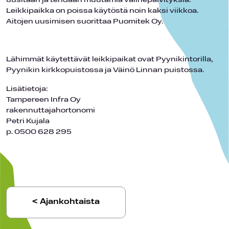
uusitaan ja tehdään muutamia välinepäivityksiä.
Leikkipaikka on poissa käytöstä noin kaksi viikkoa.
Aitojen uusimisen suorittaa Puomitek Oy.
Lähimmät käytettävät leikkipaikat ovat Pyynikintorilla,
Pyynikin kirkkopuistossa ja Väinö Linnan puistossa.
Lisätietoja:
Tampereen Infra Oy
rakennuttajahortonomi
Petri Kujala
p. 0500 628 295
< Ajankohtaista