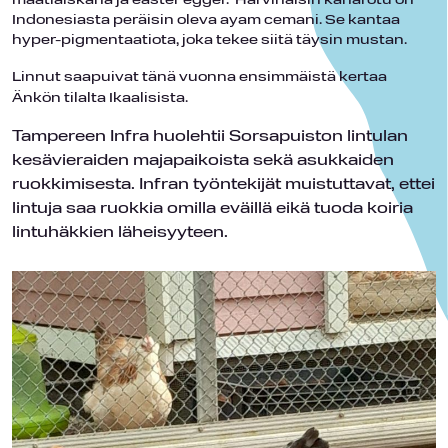
maatiaiskana ja easter egger. Harvinaisin kanarotu on
Indonesiasta peräisin oleva ayam cemani. Se kantaa
hyper-pigmentaatiota, joka tekee siitä täysin mustan.
Linnut saapuivat tänä vuonna ensimmäistä kertaa
Änkön tilalta Ikaalisista.
Tampereen Infra huolehtii Sorsapuiston lintulan
kesävieraiden majapaikoista sekä asukkaiden
ruokkimisesta. Infran työntekijät muistuttavat, ettei
lintuja saa ruokkia omilla eväillä eikä tuoda koiria
lintuhäkkien läheisyyteen.