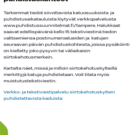
Tarkemmat tiedot siivottavista katuosuuksista ja
puhdistusaikatauluista löytyvät verkkopalvelusta
www.puhdistussuunnitelmat.fi/tampere. Halukkaat
saavat edellispäivänä kello 15 tekstiviestinä tiedon
valitsemiensa postinumeroalueiden ja katujen
seuraavan päivän puhdistuskohteista, joissa pysäköinti
on kielletty joko pysyvin tai väliaikaisin
siirtokehotusmerkein.
Kartalta näet, missä ja milloin siirtokehotuskylteillä
merkittyjä katuja puhdistetaan. Voit tilata myös
muistutustekstiviestin.
Verkko- ja tekstiviestipalvelu siirtokehotuskyltein
puhdistettavista kaduista