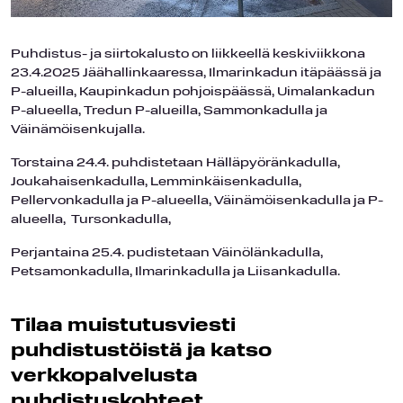
Puhdistus- ja siirtokalusto on liikkeellä keskiviikkona
23.4.2025 Jäähallinkaaressa, Ilmarinkadun itäpäässä ja
P-alueilla, Kaupinkadun pohjoispäässä, Uimalankadun
P-alueella, Tredun P-alueilla, Sammonkadulla ja
Väinämöisenkujalla.
Torstaina 24.4. puhdistetaan Hälläpyöränkadulla,
Joukahaisenkadulla, Lemminkäisenkadulla,
Pellervonkadulla ja P-alueella, Väinämöisenkadulla ja P-
alueella, Tursonkadulla,
Perjantaina 25.4. pudistetaan Väinölänkadulla,
Petsamonkadulla, Ilmarinkadulla ja Liisankadulla.
Tilaa muistutusviesti
puhdistustöistä ja katso
verkkopalvelusta
puhdistuskohteet