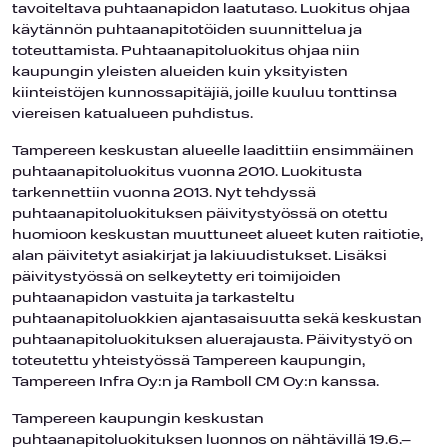
tavoiteltava puhtaanapidon laatutaso. Luokitus ohjaa
käytännön puhtaanapitotöiden suunnittelua ja
toteuttamista. Puhtaanapitoluokitus ohjaa niin
kaupungin yleisten alueiden kuin yksityisten
kiinteistöjen kunnossapitäjiä, joille kuuluu tonttinsa
viereisen katualueen puhdistus.
Tampereen keskustan alueelle laadittiin ensimmäinen
puhtaanapitoluokitus vuonna 2010. Luokitusta
tarkennettiin vuonna 2013. Nyt tehdyssä
puhtaanapitoluokituksen päivitystyössä on otettu
huomioon keskustan muuttuneet alueet kuten raitiotie,
alan päivitetyt asiakirjat ja lakiuudistukset. Lisäksi
päivitystyössä on selkeytetty eri toimijoiden
puhtaanapidon vastuita ja tarkasteltu
puhtaanapitoluokkien ajantasaisuutta sekä keskustan
puhtaanapitoluokituksen aluerajausta. Päivitystyö on
toteutettu yhteistyössä Tampereen kaupungin,
Tampereen Infra Oy:n ja Ramboll CM Oy:n kanssa.
Tampereen kaupungin keskustan
puhtaanapitoluokituksen luonnos on nähtävillä 19.6.–