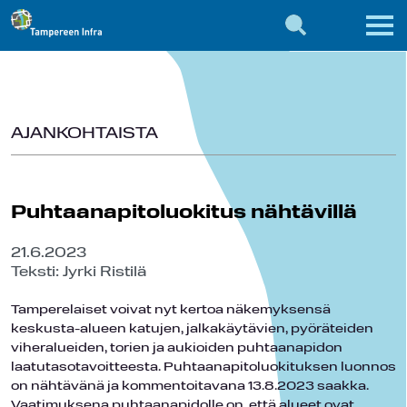
AJANKOHTAISTA
Puhtaanapitoluokitus nähtävillä
21.6.2023
Teksti: Jyrki Ristilä
Tamperelaiset voivat nyt kertoa näkemyksensä
keskusta-alueen katujen, jalkakäytävien, pyöräteiden
viheralueiden, torien ja aukioiden puhtaanapidon
laatutasotavoitteesta. Puhtaanapitoluokituksen luonnos
on nähtävänä ja kommentoitavana 13.8.2023 saakka.
Vaatimuksena puhtaanapidolle on, että alueet ovat