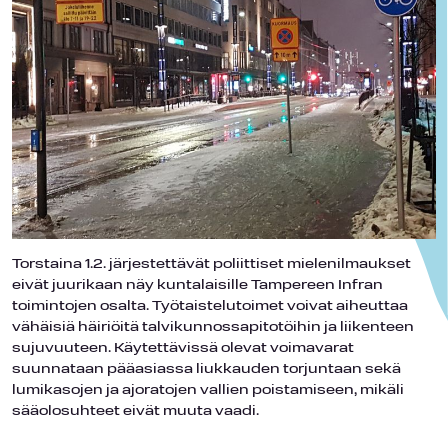
Torstaina 1.2. järjestettävät poliittiset mielenilmaukset
eivät juurikaan näy kuntalaisille Tampereen Infran
toimintojen osalta. Työtaistelutoimet voivat aiheuttaa
vähäisiä häiriöitä talvikunnossapitotöihin ja liikenteen
sujuvuuteen. Käytettävissä olevat voimavarat
suunnataan pääasiassa liukkauden torjuntaan sekä
lumikasojen ja ajoratojen vallien poistamiseen, mikäli
sääolosuhteet eivät muuta vaadi.