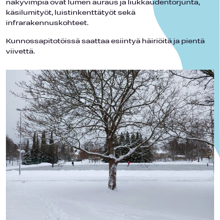
näkyvimpiä ovat lumen auraus ja liukkaudentorjunta,
käsilumityöt, luistinkenttätyöt sekä
infrarakennuskohteet.
Kunnossapitotöissä saattaa esiintyä häiriöitä ja pientä
viivettä.