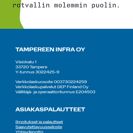
rotvallin molemmin puolin.
TAMPEREEN INFRA OY
Visiokatu 1
33720 Tampere
Y-tunnus 3022425-9
Verkkolaskuosoite 003730224259
Verkkolaskupalvelut GEP Finland Oy
Välittäjä- ja operaattoritunnus E204503
ASIAKASPALAUTTEET
Ilmoitukset ja palautteet
Saavutettavuusseloste
Yhteydenotto