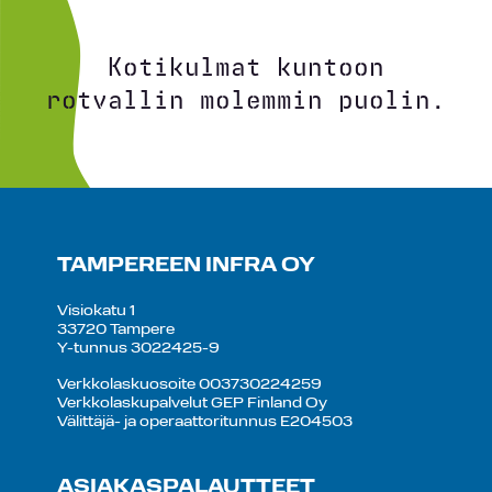
Kotikulmat kuntoon
rotvallin molemmin puolin.
TAMPEREEN INFRA OY
Visiokatu 1
33720 Tampere
Y-tunnus 3022425-9
Verkkolaskuosoite 003730224259
Verkkolaskupalvelut GEP Finland Oy
Välittäjä- ja operaattoritunnus E204503
ASIAKASPALAUTTEET