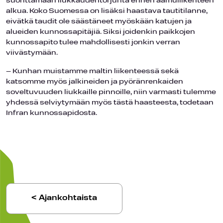
suorittamaan liukkaudentorjunta ennen aamuliikenteen
alkua. Koko Suomessa on lisäksi haastava tautitilanne,
eivätkä taudit ole säästäneet myöskään katujen ja
alueiden kunnossapitäjiä. Siksi joidenkin paikkojen
kunnossapito tulee mahdollisesti jonkin verran
viivästymään.
– Kunhan muistamme maltin liikenteessä sekä
katsomme myös jalkineiden ja pyöränrenkaiden
soveltuvuuden liukkaille pinnoille, niin varmasti tulemme
yhdessä selviytymään myös tästä haasteesta, todetaan
Infran kunnossapidosta.
< Ajankohtaista