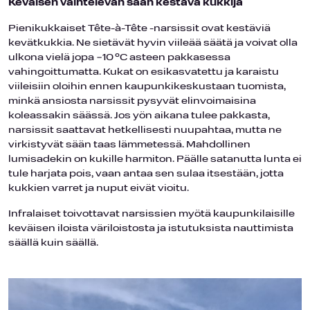
Keväisen vaihtelevan sään kestävä kukkija
Pienikukkaiset Tête-à-Tête -narsissit ovat kestäviä
kevätkukkia. Ne sietävät hyvin viileää säätä ja voivat olla
ulkona vielä jopa −10 °C asteen pakkasessa
vahingoittumatta. Kukat on esikasvatettu ja karaistu
viileisiin oloihin ennen kaupunkikeskustaan tuomista,
minkä ansiosta narsissit pysyvät elinvoimaisina
koleassakin säässä. Jos yön aikana tulee pakkasta,
narsissit saattavat hetkellisesti nuupahtaa, mutta ne
virkistyvät sään taas lämmetessä. Mahdollinen
lumisadekin on kukille harmiton. Päälle satanutta lunta ei
tule harjata pois, vaan antaa sen sulaa itsestään, jotta
kukkien varret ja nuput eivät vioitu.
Infralaiset toivottavat narsissien myötä kaupunkilaisille
keväisen iloista väriloistosta ja istutuksista nauttimista
säällä kuin säällä.