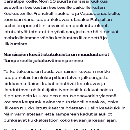
paraatipaikoille. Noin 30 suurta narsissiruukkua
aseteltiin keskustan keskeisille paikoille, kuten
Keskustorille, Frenckellinaukiolle ja Vapaudenaukiolle,
tuomaan väriä kaupunkikuvaan. Lisäksi Patosillan
kaiteille ripustettiin keväiset amppeli-istutukset.
Istutustyöt toteutettiin yöaikaan, jotta ne häiritsisivät
mahdollisimman vähän keskustan liikennettä ja
liikkumista.
Narsissien kevätistutuksista on muodostunut
Tampereella jokakeväinen perinne
Tarkoituksena on tuoda varhainen kevään merkki
kaupunkilaisten iloksi pitkän talven jälkeen, jotta
kirkkaankeltaiset kukat piristävät katukuvaa ja
ilahduttavat ohikulkijoita. Narsissit kukkivat säistä
riippuen noin kuukauden ajan. Ne saavatkin yleensä
koristaa kaupunkia aina vapun tienoille saakka, jonka
jälkeen ruukkuistutukset vaihdetaan uusiin kesäkukkiin.
Näin varmistetaan, että Tampereen kadut ja aukiot
puhkeavat kukkaloistoon koko kevään ja kesän ajan.