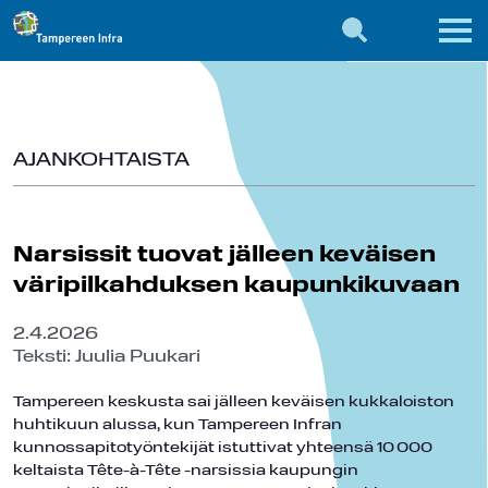
AJANKOHTAISTA
Narsissit tuovat jälleen keväisen
väripilkahduksen kaupunkikuvaan
2.4.2026
Teksti: Juulia Puukari
Tampereen keskusta sai jälleen keväisen kukkaloiston
huhtikuun alussa, kun Tampereen Infran
kunnossapitotyöntekijät istuttivat yhteensä 10 000
keltaista Tête-à-Tête -narsissia kaupungin