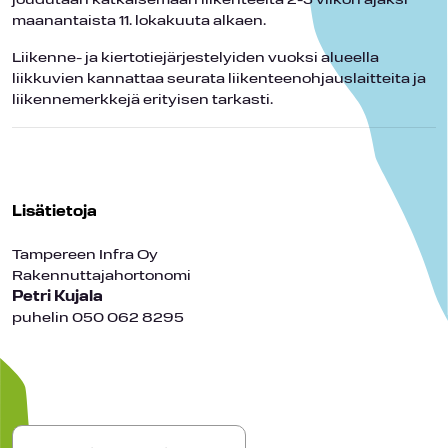
joudutaan katkaisemaan liikenteeltä 2-3 viikon ajaksi
maanantaista 11. lokakuuta alkaen.
Liikenne- ja kiertotiejärjestelyiden vuoksi alueella
liikkuvien kannattaa seurata liikenteenohjauslaitteita ja
liikennemerkkejä erityisen tarkasti.
Lisätietoja
Tampereen Infra Oy
Rakennuttajahortonomi
Petri Kujala
puhelin 050 062 8295