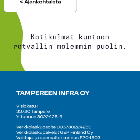
< Ajankohtaista
Kotikulmat kuntoon
rotvallin molemmin puolin.
TAMPEREEN INFRA OY
Visiokatu 1
33720 Tampere
Y-tunnus 3022425-9
Verkkolaskuosoite 003730224259
Verkkolaskupalvelut GEP Finland Oy
Välittäjä- ja operaattoritunnus E204503