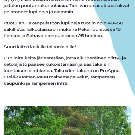
joitakin puutarhakarkulaisia. Tien varren asukkaat olivat
poistaneet lupiineja jo aiemmin.
Ruotulan Pekanpuistoon lupiineja tuotiin noin 40–50
säkillistä. Talkoolaisia oli mukana Pekanpuistossa 18
henkeä ja Sahavainionpuistossa 25 henkeä.
Suuri kiitos kaikille talkoolaisille!
Lupiinitalkoita järjestetään, jotta alkuperäinen niitty- ja
ketolajisto pääsee kukoistamaan ja saa takaisin
luontaisen elintilansa. Talkoiden takana on ProAgria
Etelä-Suomen MKM maisemapalvelut, Tampereen
kaupunki ja Tampereen Infra.