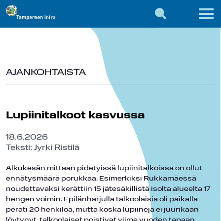
AJANKOHTAISTA
Lupiinitalkoot kasvussa
18.6.2026
Teksti: Jyrki Ristilä
Alkukesän mittaan pidetyissä lupiinitalkoissa on ollut
ennätysmäärä porukkaa. Esimerkiksi Rukkamäessä
noudettavaksi kerättiin 15 jätesäkillistä isolta alueelta 17
hengen voimin. Epilänharjulla talkoolaisia oli paikalla
peräti 20 henkilöä, mutta koska lupiineja ei juurikaan
löytynyt, talkoolaiset poistivat viime vuoden tapaan