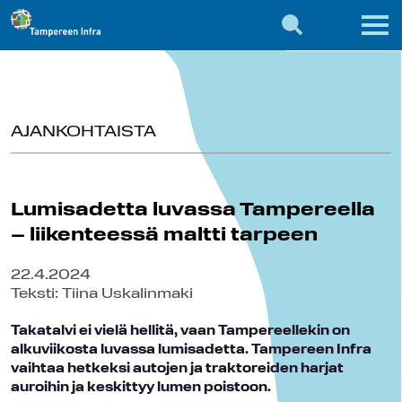
AJANKOHTAISTA
Lumisadetta luvassa Tampereella
– liikenteessä maltti tarpeen
22.4.2024
Teksti: Tiina Uskalinmaki
Takatalvi ei vielä hellitä, vaan Tampereellekin on
alkuviikosta luvassa lumisadetta. Tampereen Infra
vaihtaa hetkeksi autojen ja traktoreiden harjat
auroihin ja keskittyy lumen poistoon.