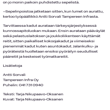
on jo monin paikoin puhdistettu sepelistä.
–Sepelinpoistoa jatketaan sitten, kun lumet on aurattu,
kertoo työpäällikkö Antti Sorvali Tampereen Infrasta.
Tarvittaessa kadut aurataan tärkeysjärjestyksessä
kunnossapitoluokan mukaan. Ensin aurataan pääväylät
sekä pelastuslaitoksen ja joukkoliikenteen käyttämät
reitit, sitten paikalliset kokoojakadut ja viimeiseksi
pienemmät kadut kuten asuntokadut. Jalankulku- ja
pyöräteistä huolletaan ensiksi pyöräilyn seudulliset
pääreitit ja keskeiset työmatkareitit.
Lisätietoja
Antti Sorvali
Tampereen Infra Oy
Puhelin: 041 731 0940
Teksti: Tarja Nikupaavo-Oksanen
Kuvat: Tarja Nikupaavo-Oksanen