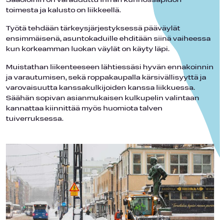
Sääoloihin on varauduttu Infran kunnossapidon
toimesta ja kalusto on liikkeellä.
Työtä tehdään tärkeysjärjestyksessä pääväylät
ensimmäisenä, asuntokaduille ehditään siinä vaiheessa
kun korkeamman luokan väylät on käyty läpi.
Muistathan liikenteeseen lähtiessäsi hyvän ennakoinnin
ja varautumisen, sekä roppakaupalla kärsivällisyyttä ja
varovaisuutta kanssakulkijoiden kanssa liikkuessa.
Säähän sopivan asianmukaisen kulkupelin valintaan
kannattaa kiinnittää myös huomiota talven
tuiverruksessa.