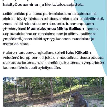
käsityöosaaminen ja kiertotalousajattelu.
Leikkipaikka poikkeaa perinteisistä ratkaisuista, sillä
sieltä ei löydy lainkaan tehdasvalmisteisia leikkivälineitä,
vaan kaikki rakenteet on toteutettu luonnonpuusta
yhteistyössä
Maanrakennus Mikko Sallisen
kanssa.
Lopputuloksena on omaleimainen ja elämyksellinen
ympäristö, jossa leikki syntyy luonnon muodoista ja
materiaaleista.
Puiston katseenvangitsijana toimii
Juha Käkelän
veistämä korppipenkki, joka on muotoiltu aidosta puusta.
Se kutsuu istumaan, leikkimään ja kokemaan ympäristön
luonnonläheisessä syleilyssään.