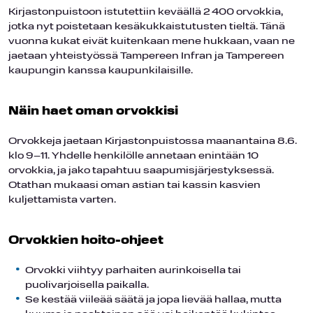
Kirjastonpuistoon istutettiin keväällä 2 400 orvokkia,
jotka nyt poistetaan kesäkukkaistutusten tieltä. Tänä
vuonna kukat eivät kuitenkaan mene hukkaan, vaan ne
jaetaan yhteistyössä Tampereen Infran ja Tampereen
kaupungin kanssa kaupunkilaisille.
Näin haet oman orvokkisi
Orvokkeja jaetaan Kirjastonpuistossa maanantaina 8.6.
klo 9–11. Yhdelle henkilölle annetaan enintään 10
orvokkia, ja jako tapahtuu saapumisjärjestyksessä.
Otathan mukaasi oman astian tai kassin kasvien
kuljettamista varten.
Orvokkien hoito-ohjeet
Orvokki viihtyy parhaiten aurinkoisella tai
puolivarjoisella paikalla.
Se kestää viileää säätä ja jopa lievää hallaa, mutta