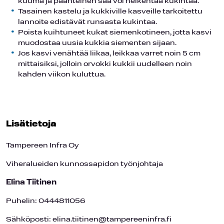
kuuma ja paahteinen sää voi heikentää kukintaa.
Tasainen kastelu ja kukkiville kasveille tarkoitettu
lannoite edistävät runsasta kukintaa.
Poista kuihtuneet kukat siemenkotineen, jotta kasvi
muodostaa uusia kukkia siementen sijaan.
Jos kasvi venähtää liikaa, leikkaa varret noin 5 cm
mittaisiksi, jolloin orvokki kukkii uudelleen noin
kahden viikon kuluttua.
Lisätietoja
Tampereen Infra Oy
Viheralueiden kunnossapidon työnjohtaja
Elina Tiitinen
Puhelin: 0444811056
Sähköposti: elina.tiitinen@tampereeninfra.fi