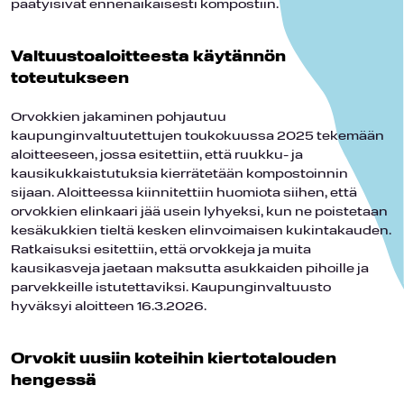
päätyisivät ennenaikaisesti kompostiin.
Valtuustoaloitteesta käytännön
toteutukseen
Orvokkien jakaminen pohjautuu
kaupunginvaltuutettujen toukokuussa 2025 tekemään
aloitteeseen, jossa esitettiin, että ruukku- ja
kausikukkaistutuksia kierrätetään kompostoinnin
sijaan. Aloitteessa kiinnitettiin huomiota siihen, että
orvokkien elinkaari jää usein lyhyeksi, kun ne poistetaan
kesäkukkien tieltä kesken elinvoimaisen kukintakauden.
Ratkaisuksi esitettiin, että orvokkeja ja muita
kausikasveja jaetaan maksutta asukkaiden pihoille ja
parvekkeille istutettaviksi. Kaupunginvaltuusto
hyväksyi aloitteen 16.3.2026.
Orvokit uusiin koteihin kiertotalouden
hengessä