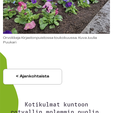
Orvokkeja Kirjastonpuistossa toukokuussa. Kuva Juulia
Puukari
< Ajankohtaista
Kotikulmat kuntoon
rotvallin molemmin puolin.