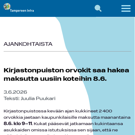
AJANKOHTAISTA
Kirjastonpuiston orvokit saa hakea
maksutta uusiin koteihin 8.6.
3.6.2026
Teksti: Juulia Puukari
Kirjastonpuistossa kevään ajan kukkineet 2 400
orvokkia jaetaan kaupunkilaisille maksutta maanantaina
8.6. klo 9–11
. Kukat pääsevät jatkamaan kukintaansa
asukkaiden omissa istutuksissa sen sijaan, että ne