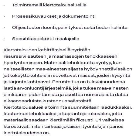
· Toimintamalli kiertotalousalueille
· Prosessikuvaukset ja dokumentointi
· Ohjeistusten luonti, päivitykset sekä tiedonhallinta
· Spesifikaatiokortit maalajeille
Kiertotalouden kehittämisellä pyritään
resurssiviisauteen ja maamassojen tehokkaaseen
hyödyntämiseen. Materiaalitehokkuutta syntyy, kun
neitseellisten maa-ainesten sijasta hyödynnettävissä on
jatkokäyttökohteisiin soveltuvat massat, joiden kysyntä
ja tarjonta kohtaavat. Perusteltua on tulevaisuudessa
laatia arvonluontijärjestelmää, joka tukee maa-ainesten
elinkaaren pidentämistä ja osoittaa numeraalista dataa
aikaansaaduista kustannussäästöistä.
Kiertotalousalueilla toiminta suunnitellaan laadukkaaksi,
kustannustehokkaaksi ja käytäntöjä tukevaksi, jotta
materiaalit saadaan kiertämään fiksusti. Eri vaiheissa
korostuvat, miten tärkeää jokaisen työntekijän panos
kiertotaloudessa on.