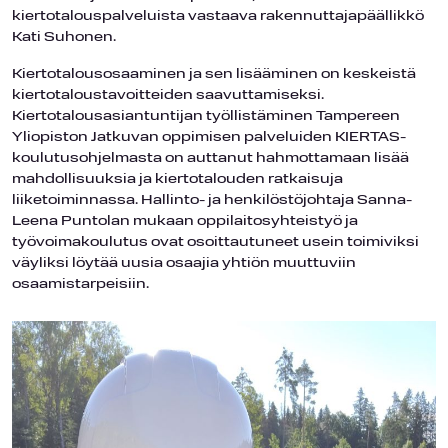
kiertotalouspalveluista vastaava rakennuttajapäällikkö
Kati Suhonen.
Kiertotalousosaaminen ja sen lisääminen on keskeistä
kiertotaloustavoitteiden saavuttamiseksi.
Kiertotalousasiantuntijan työllistäminen Tampereen
Yliopiston Jatkuvan oppimisen palveluiden KIERTAS-
koulutusohjelmasta on auttanut hahmottamaan lisää
mahdollisuuksia ja kiertotalouden ratkaisuja
liiketoiminnassa. Hallinto- ja henkilöstöjohtaja Sanna-
Leena Puntolan mukaan oppilaitosyhteistyö ja
työvoimakoulutus ovat osoittautuneet usein toimiviksi
väyliksi löytää uusia osaajia yhtiön muuttuviin
osaamistarpeisiin.