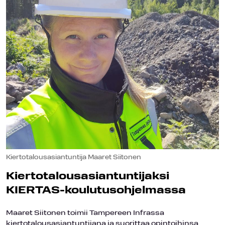
Kiertotalousasiantuntija Maaret Siitonen
Kiertotalousasiantuntijaksi
KIERTAS-koulutusohjelmassa
Maaret Siitonen toimii Tampereen Infrassa
kiertotalousasiantuntijana ja suorittaa opintoihinsa