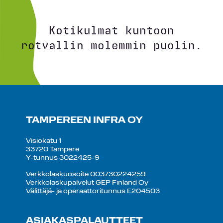
Kotikulmat kuntoon
rotvallin molemmin puolin.
TAMPEREEN INFRA OY
Visiokatu 1
33720 Tampere
Y-tunnus 3022425-9
Verkkolaskuosoite 003730224259
Verkkolaskupalvelut GEP Finland Oy
Välittäjä- ja operaattoritunnus E204503
ASIAKASPALAUTTEET