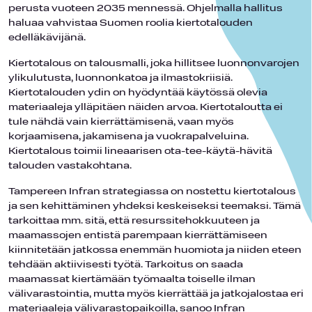
perusta vuoteen 2035 mennessä. Ohjelmalla hallitus
haluaa vahvistaa Suomen roolia kiertotalouden
edelläkävijänä.
Kiertotalous on talousmalli, joka hillitsee luonnonvarojen
ylikulutusta, luonnonkatoa ja ilmastokriisiä.
Kiertotalouden ydin on hyödyntää käytössä olevia
materiaaleja ylläpitäen näiden arvoa. Kiertotaloutta ei
tule nähdä vain kierrättämisenä, vaan myös
korjaamisena, jakamisena ja vuokrapalveluina.
Kiertotalous toimii lineaarisen ota-tee-käytä-hävitä
talouden vastakohtana.
Tampereen Infran strategiassa on nostettu kiertotalous
ja sen kehittäminen yhdeksi keskeiseksi teemaksi. Tämä
tarkoittaa mm. sitä, että resurssitehokkuuteen ja
maamassojen entistä parempaan kierrättämiseen
kiinnitetään jatkossa enemmän huomiota ja niiden eteen
tehdään aktiivisesti työtä. Tarkoitus on saada
maamassat kiertämään työmaalta toiselle ilman
välivarastointia, mutta myös kierrättää ja jatkojalostaa eri
materiaaleja välivarastopaikoilla, sanoo Infran