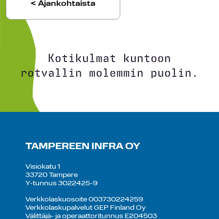
< Ajankohtaista
Kotikulmat kuntoon
rotvallin molemmin puolin.
TAMPEREEN INFRA OY
Visiokatu 1
33720 Tampere
Y-tunnus 3022425-9
Verkkolaskuosoite 003730224259
Verkkolaskupalvelut GEP Finland Oy
Välittäjä- ja operaattoritunnus E204503