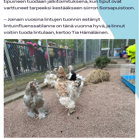
tipuineen tuodaan jälkitoimituksena, kun tiput ovat
varttuneet tarpeeksi kestääkseen siirron Sorsapuistoon.
– Joinain vuosina lintujen tuonnin estänyt
lintuinfluenssatilanne on tänä vuonna hyvä, ja linnut
voitiin tuoda lintulaan, kertoo Tia Hämäläinen.