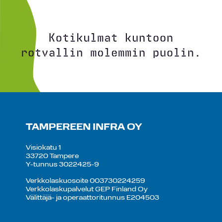
Kotikulmat kuntoon
rotvallin molemmin puolin.
TAMPEREEN INFRA OY
Visiokatu 1
33720 Tampere
Y-tunnus 3022425-9
Verkkolaskuosoite 003730224259
Verkkolaskupalvelut GEP Finland Oy
Välittäjä- ja operaattoritunnus E204503