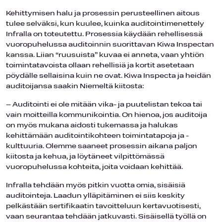
Kehittymisen halu ja prosessin perusteellinen aitous
tulee selväksi, kun kuulee, kuinka auditointimenettely
Infralla on toteutettu. Prosessia käydään rehellisessä
vuoropuhelussa auditoinnin suorittavan Kiwa Inspectan
kanssa. Liian “ruusuista” kuvaa ei anneta, vaan yhtiön
toimintatavoista ollaan rehellisiä ja kortit asetetaan
pöydälle sellaisina kuin ne ovat. Kiwa Inspecta ja heidän
auditoijansa saakin Niemeltä kiitosta:
– Auditointi ei ole mitään vika- ja puutelistan tekoa tai
vain moitteilla kommunikointia. On hienoa, jos auditoija
on myös mukana aidosti tukemassa ja halukas
kehittämään auditointikohteen toimintatapoja ja -
kulttuuria. Olemme saaneet prosessin aikana paljon
kiitosta ja kehua, ja löytäneet vilpittömässä
vuoropuhelussa kohteita, joita voidaan kehittää.
Infralla tehdään myös pitkin vuotta omia, sisäisiä
auditointeja. Laadun ylläpitäminen ei siis keskity
pelkästään sertifikaatin tavoitteluun kertavuotisesti,
vaan seurantaa tehdään jatkuvasti. Sisäisellä työllä on