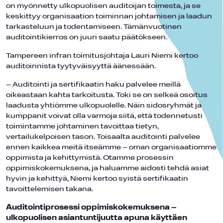
on myönnetty ulkopuolisen auditoijan toimesta, ja se
keskittyy organisaation toiminnan johtamisen ja laadun
tarkasteluun ja todentamiseen. Tämänvuotinen
auditointikierros on juuri saatu päätökseen.
Tampereen infran toimitusjohtaja Lauri Niemi kertoo
auditoinnista tyytyväisyyttä äänessään.
– Auditointi ja sertifikaatin haku palvelee meillä
oikeastaan kahta tarkoitusta. Toki se on selkeä osoitus
laadusta yhtiömme ulkopuolelle. Näin sidosryhmät ja
kumppanit voivat olla varmoja siitä, että todennetusti
toimintamme johtaminen tavoittaa tietyn,
vertailukelpoisen tason. Toisaalta auditointi palvelee
ennen kaikkea meitä itseämme – oman organisaatiomme
oppimista ja kehittymistä. Otamme prosessin
oppimiskokemuksena, ja haluamme aidosti tehdä asiat
hyvin ja kehittyä, Niemi kertoo syistä sertifikaatin
tavoittelemisen takana.
Auditointiprosessi oppimiskokemuksena –
ulkopuolisen asiantuntijuutta apuna käyttäen