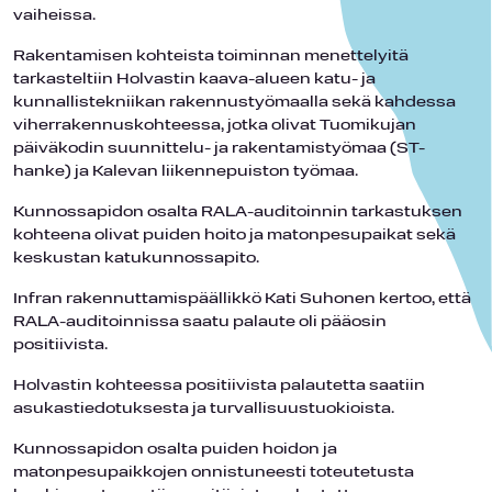
vaiheissa.
Rakentamisen kohteista toiminnan menettelyitä
tarkasteltiin Holvastin kaava-alueen katu- ja
kunnallistekniikan rakennustyömaalla sekä kahdessa
viherrakennuskohteessa, jotka olivat Tuomikujan
päiväkodin suunnittelu- ja rakentamistyömaa (ST-
hanke) ja Kalevan liikennepuiston työmaa.
Kunnossapidon osalta RALA-auditoinnin tarkastuksen
kohteena olivat puiden hoito ja matonpesupaikat sekä
keskustan katukunnossapito.
Infran rakennuttamispäällikkö Kati Suhonen kertoo, että
RALA-auditoinnissa saatu palaute oli pääosin
positiivista.
Holvastin kohteessa positiivista palautetta saatiin
asukastiedotuksesta ja turvallisuustuokioista.
Kunnossapidon osalta puiden hoidon ja
matonpesupaikkojen onnistuneesti toteutetusta