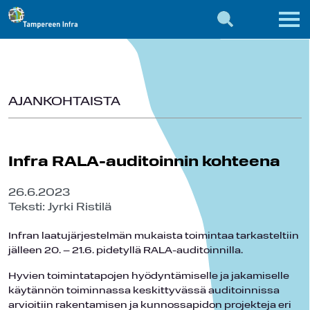
AJANKOHTAISTA
Infra RALA-auditoinnin kohteena
26.6.2023
Teksti: Jyrki Ristilä
Infran laatujärjestelmän mukaista toimintaa tarkasteltiin
jälleen 20. – 21.6. pidetyllä RALA-auditoinnilla.
Hyvien toimintatapojen hyödyntämiselle ja jakamiselle
käytännön toiminnassa keskittyvässä auditoinnissa
arvioitiin rakentamisen ja kunnossapidon projekteja eri