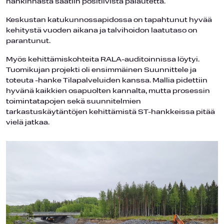
hankinnasta saatiin positiivista palautetta.
Keskustan katukunnossapidossa on tapahtunut hyvää
kehitystä vuoden aikana ja talvihoidon laatutaso on
parantunut.
Myös kehittämiskohteita RALA-auditoinnissa löytyi.
Tuomikujan projekti oli ensimmäinen Suunnittele ja
toteuta -hanke Tilapalveluiden kanssa. Mallia pidettiin
hyvänä kaikkien osapuolten kannalta, mutta prosessin
toimintatapojen sekä suunnitelmien
tarkastuskäytäntöjen kehittämistä ST-hankkeissa pitää
vielä jatkaa.