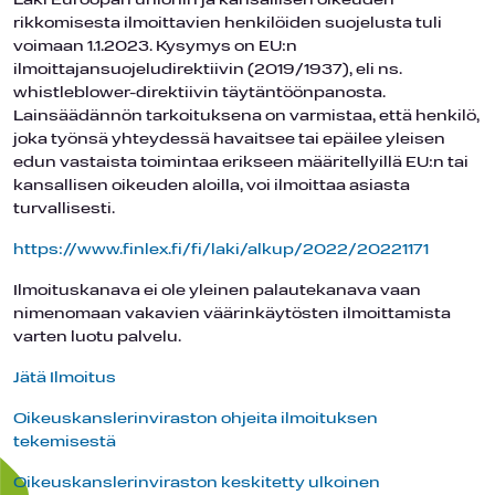
Laki Euroopan unionin ja kansallisen oikeuden
rikkomisesta ilmoittavien henkilöiden suojelusta tuli
voimaan 1.1.2023. Kysymys on EU:n
ilmoittajansuojeludirektiivin (2019/1937), eli ns.
whistleblower-direktiivin täytäntöönpanosta.
Lainsäädännön tarkoituksena on varmistaa, että henkilö,
joka työnsä yhteydessä havaitsee tai epäilee yleisen
edun vastaista toimintaa erikseen määritellyillä EU:n tai
kansallisen oikeuden aloilla, voi ilmoittaa asiasta
turvallisesti.
https://www.finlex.fi/fi/laki/alkup/2022/20221171
Ilmoituskanava ei ole yleinen palautekanava vaan
nimenomaan vakavien väärinkäytösten ilmoittamista
varten luotu palvelu.
Jätä Ilmoitus
Oikeuskanslerinviraston ohjeita ilmoituksen
tekemisestä
Oikeuskanslerinviraston keskitetty ulkoinen