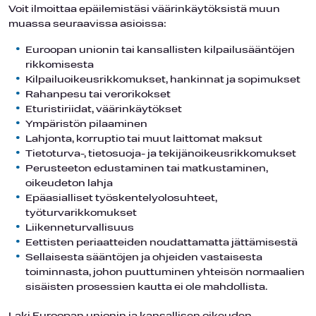
Voit ilmoittaa epäilemistäsi väärinkäytöksistä muun
muassa seuraavissa asioissa:
Euroopan unionin tai kansallisten kilpailusääntöjen
rikkomisesta
Kilpailuoikeusrikkomukset, hankinnat ja sopimukset
Rahanpesu tai verorikokset
Eturistiriidat, väärinkäytökset
Ympäristön pilaaminen
Lahjonta, korruptio tai muut laittomat maksut
Tietoturva-, tietosuoja- ja tekijänoikeusrikkomukset
Perusteeton edustaminen tai matkustaminen,
oikeudeton lahja
Epäasialliset työskentelyolosuhteet,
työturvarikkomukset
Liikenneturvallisuus
Eettisten periaatteiden noudattamatta jättämisestä
Sellaisesta sääntöjen ja ohjeiden vastaisesta
toiminnasta, johon puuttuminen yhteisön normaalien
sisäisten prosessien kautta ei ole mahdollista.