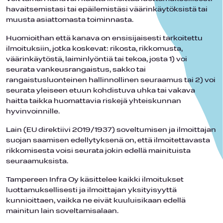
havaitsemistasi tai epäilemistäsi väärinkäytöksistä tai
muusta asiattomasta toiminnasta.
Huomioithan että kanava on ensisijaisesti tarkoitettu
ilmoituksiin, jotka koskevat: rikosta, rikkomusta,
väärinkäytöstä, laiminlyöntiä tai tekoa, josta 1) voi
seurata vankeusrangaistus, sakko tai
rangaistusluonteinen hallinnollinen seuraamus tai 2) voi
seurata yleiseen etuun kohdistuva uhka tai vakava
haitta taikka huomattavia riskejä yhteiskunnan
hyvinvoinnille.
Lain (EU direktiivi 2019/1937) soveltumisen ja ilmoittajan
suojan saamisen edellytyksenä on, että ilmoitettavasta
rikkomisesta voisi seurata jokin edellä mainituista
seuraamuksista.
Tampereen Infra Oy käsittelee kaikki ilmoitukset
luottamuksellisesti ja ilmoittajan yksityisyyttä
kunnioittaen, vaikka ne eivät kuuluisikaan edellä
mainitun lain soveltamisalaan.