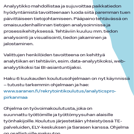
Analyytikko mahdollistaa ja sujuvoittaa paikkatiedon
hyödyntämistä tavoitteenaan luoda siitä paremman tuen
päivittäiseen tietojohtamiseen. Pääpaino tehtävässä on
omaisuudenhallinnan tietojen analysoinnissa ja
prosessikehityksessä. Tehtäviin kuuluu mm. tiedon
analysointi ja visualisointi, tiedon jakaminen ja
jalostaminen.
Valittujen henkilöiden tavoitteena on kehittyä
analytiikan eri tehtäviin, esim. data-analyytikoksi, web-
analyytikoksi tai BI-asiantuntijaksi.
Haku 6 kuukauden koulutusohjelmaan on nyt käynnissä
– tutustu tarkemmin ohjelmaan ja hae:
www.saranen.fi/rekrytointikoulutus/analyticspro-
pirkanmaa
Ohjelma on työvoimakoulutusta, joka on
suunnattu työttömille ja työttömyysuhan alaisille
työnhakijoille. Koulutus järjestetään yhteistyössä TE-
palveluiden, ELY-keskuksen ja Sarasen kanssa. Ohjelma
on osallistujille maksuton.