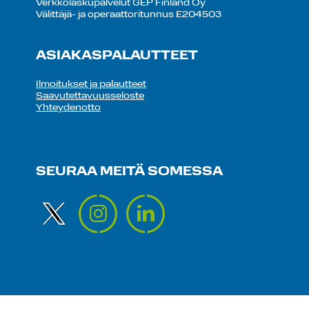
Verkkolaskupalvelut GEP Finland Oy
Välittäjä- ja operaattoritunnus E204503
ASIAKASPALAUTTEET
Ilmoitukset ja palautteet
Saavutettavuusseloste
Yhteydenotto
SEURAA MEITÄ SOMESSA