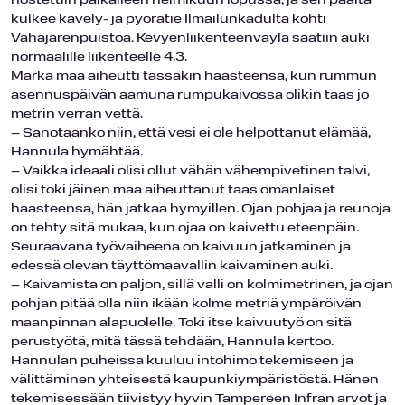
nostettiin paikalleen helmikuun lopussa, ja sen päältä
kulkee kävely- ja pyörätie Ilmailunkadulta kohti
Vähäjärenpuistoa. Kevyenliikenteenväylä saatiin auki
normaalille liikenteelle 4.3.
Märkä maa aiheutti tässäkin haasteensa, kun rummun
asennuspäivän aamuna rumpukaivossa olikin taas jo
metrin verran vettä.
– Sanotaanko niin, että vesi ei ole helpottanut elämää,
Hannula hymähtää.
– Vaikka ideaali olisi ollut vähän vähempivetinen talvi,
olisi toki jäinen maa aiheuttanut taas omanlaiset
haasteensa, hän jatkaa hymyillen. Ojan pohjaa ja reunoja
on tehty sitä mukaa, kun ojaa on kaivettu eteenpäin.
Seuraavana työvaiheena on kaivuun jatkaminen ja
edessä olevan täyttömaavallin kaivaminen auki.
– Kaivamista on paljon, sillä valli on kolmimetrinen, ja ojan
pohjan pitää olla niin ikään kolme metriä ympäröivän
maanpinnan alapuolelle. Toki itse kaivuutyö on sitä
perustyötä, mitä tässä tehdään, Hannula kertoo.
Hannulan puheissa kuuluu intohimo tekemiseen ja
välittäminen yhteisestä kaupunkiympäristöstä. Hänen
tekemisessään tiivistyy hyvin Tampereen Infran arvot ja