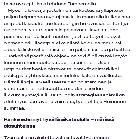
takia avo-ojituksia tehdään Tampereella.
– Myös hulevesijärjestelmien tarkastus ja ylläpito on
paljon helpompaa avo-ojissa kuin maan alla kulkevissa
umpiputkissa, kertoo kaupungin hulevesiasiantuntija
Heinonen. Muutokset siis pelaavat tulevaisuuden
pussiin: mahdolliset muutos- ja ylläpitotyöt tulevat
olemaan edullisempia, eikä niistä koidu esimerkiksi
alueella liikkuville ihmisille niin paljon häiriötä ja haittaa.
– Tärkeänä päätöksiä ohjaavina tekijöinä on toki myös
luonnon monimuotoisuuden tukeminen. Usein
umpiputket hankaloittavat tai estävät esimerkiksi
ekologisia yhteyksiä, esimerkiksi kalojen vaellusta.
Härmälänojalla vaellusesteiden poistaminen ja
vähentäminen edesauttaa muiden eliöiden
liikkumisyhteyksiä. Kaupungin strategiassa tämä on
ollut myös kantavana voimana, työnjohtaja Heinonen
summaa.
Hanke edennyt hyvällä aikataululla – märissä
olosuhteissa
Työmaalla on aloitettu valmistavat työt ennen