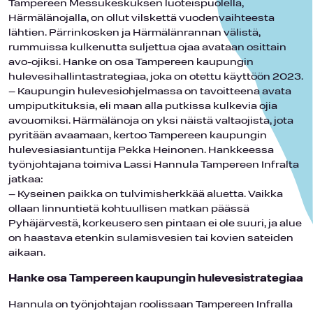
Tampereen Messukeskuksen luoteispuolella,
Härmälänojalla, on ollut vilskettä vuodenvaihteesta
lähtien. Pärrinkosken ja Härmälänrannan välistä,
rummuissa kulkenutta suljettua ojaa avataan osittain
avo-ojiksi. Hanke on osa Tampereen kaupungin
hulevesihallintastrategiaa, joka on otettu käyttöön 2023.
– Kaupungin hulevesiohjelmassa on tavoitteena avata
umpiputkituksia, eli maan alla putkissa kulkevia ojia
avouomiksi. Härmälänoja on yksi näistä valtaojista, jota
pyritään avaamaan, kertoo Tampereen kaupungin
hulevesiasiantuntija Pekka Heinonen. Hankkeessa
työnjohtajana toimiva Lassi Hannula Tampereen Infralta
jatkaa:
– Kyseinen paikka on tulvimisherkkää aluetta. Vaikka
ollaan linnuntietä kohtuullisen matkan päässä
Pyhäjärvestä, korkeusero sen pintaan ei ole suuri, ja alue
on haastava etenkin sulamisvesien tai kovien sateiden
aikaan.
Hanke osa Tampereen kaupungin hulevesistrategiaa
Hannula on työnjohtajan roolissaan Tampereen Infralla