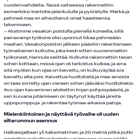
vuodenvaihdetta. Tässä vaiheessa rakennettiin
esimerkiksi kiertotie jalankululle ja pyöräilylle. Märkä ja
pehmeä maa on aiheuttanut omat haasteensa
tekemiseen.
– Aloitimme vesakon poistolla pienellä koneella, sillä
painavampi työkone olisi uponnut liikaa pehmeään
maahan. Vesakonpoiston jälkeen päästiin rakentamaan
työnaikainen kulkutie, joka kesti sitten suuremmatkin
työkoneet, Hannula selittää. Kulkutie rakennettiin tasan
siihen kohtaan, missä ojan oli tarkoitus kulkea, ja aina
sitä myöten kun ojaa on kaivettu, on kulkuväylää siis
kaivettu alta pois. Kaivettua huoltotietä ja maa-ainesta
on taas siirretty ojan viereen siihen jääväksi huoltotieksi.
Avo-ojan kaivaminen aloitettiin linjan pohjoispäästä, ja
sen kuivana pitämiseen on täytynyt käyttää järeitä
uppopumppuja ja rakentaa työmaa-aikaisia patoja.
Mielenkiintoinen ja näyttävä työvaihe oli uuden
siltarummun asennus
Halkaisijaltaan yli kaksimetrinen ja 20 metriä pitkä putki