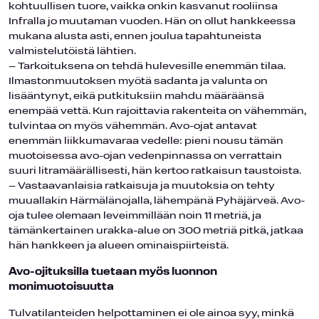
kohtuullisen tuore, vaikka onkin kasvanut rooliinsa
Infralla jo muutaman vuoden. Hän on ollut hankkeessa
mukana alusta asti, ennen joulua tapahtuneista
valmistelutöistä lähtien.
– Tarkoituksena on tehdä hulevesille enemmän tilaa.
Ilmastonmuutoksen myötä sadanta ja valunta on
lisääntynyt, eikä putkituksiin mahdu määräänsä
enempää vettä. Kun rajoittavia rakenteita on vähemmän,
tulvintaa on myös vähemmän. Avo-ojat antavat
enemmän liikkumavaraa vedelle: pieni nousu tämän
muotoisessa avo-ojan vedenpinnassa on verrattain
suuri litramäärällisesti, hän kertoo ratkaisun taustoista.
– Vastaavanlaisia ratkaisuja ja muutoksia on tehty
muuallakin Härmälänojalla, lähempänä Pyhäjärveä. Avo-
oja tulee olemaan leveimmillään noin 11 metriä, ja
tämänkertainen urakka-alue on 300 metriä pitkä, jatkaa
hän hankkeen ja alueen ominaispiirteistä.
Avo-ojituksilla tuetaan myös luonnon
monimuotoisuutta
Tulvatilanteiden helpottaminen ei ole ainoa syy, minkä