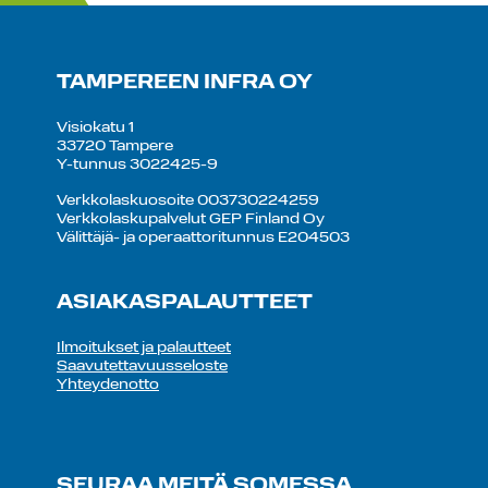
TAMPEREEN INFRA OY
Visiokatu 1
33720 Tampere
Y-tunnus 3022425-9
Verkkolaskuosoite 003730224259
Verkkolaskupalvelut GEP Finland Oy
Välittäjä- ja operaattoritunnus E204503
ASIAKASPALAUTTEET
Ilmoitukset ja palautteet
Saavutettavuusseloste
Yhteydenotto
SEURAA MEITÄ SOMESSA