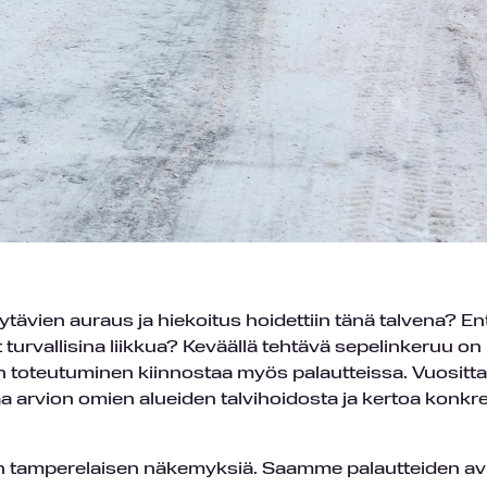
ytävien auraus ja hiekoitus hoidettiin tänä talvena? En
turvallisina liikkua? Keväällä tehtävä sepelinkeruu o
en toteutuminen kiinnostaa myös palautteissa. Vuositt
 arvion omien alueiden talvihoidosta ja kertoa konkre
tamperelaisen näkemyksiä. Saamme palautteiden av