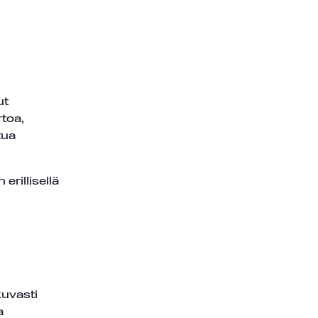
ut
toa,
tua
erillisellä
kuvasti
a