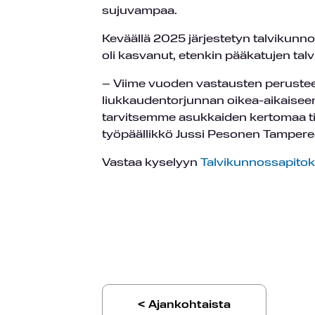
sujuvampaa.
Keväällä 2025 järjestetyn talvikunn
oli kasvanut, etenkin pääkatujen tal
– Viime vuoden vastausten perusteel
liukkaudentorjunnan oikea-aikaisee
tarvitsemme asukkaiden kertomaa tiet
työpäällikkö Jussi Pesonen Tamperee
Vastaa kyselyyn
Talvikunnossapito
< Ajankohtaista