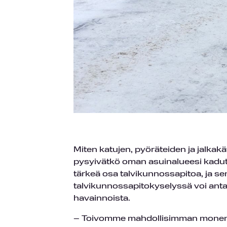
Miten katujen, pyöräteiden ja jalkakä
pysyivätkö oman asuinalueesi kadut 
tärkeä osa talvikunnossapitoa, ja s
talvikunnossapitokyselyssä voi antaa
havainnoista.
– Toivomme mahdollisimman monen 