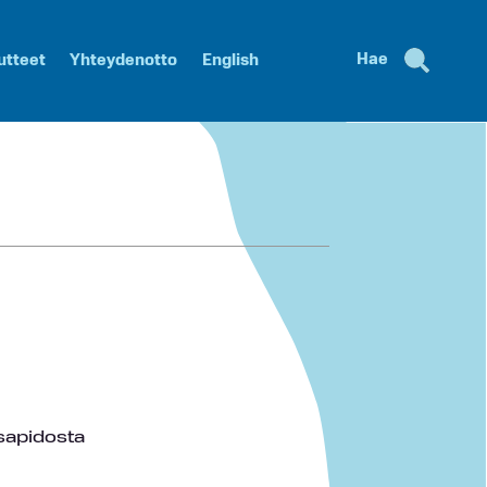
Hae
utteet
Yhteydenotto
English
ssapidosta