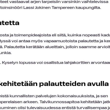
iteet vastaavat arjen tarpeisiin varsinkin vaihtelevissa
toinsinööri Lassi Jokinen Tampereen kaupungilta.
utetta
ta ja toimenpideajoista eli siitä, kuinka nopeasti kad
yssä voi antaa myös vapaamuotoista palautetta ja ker
. Palautetta kerätään alueittain, jolloin saamme arvioi
unkia.
yselyn lopussa voi osallistua lahjakorttien arvontaan 
kehitetään palautteiden avulla
stä kunnallisten palvelujen kokonaisuuksista, ja sen
perelaisen arkeen. Talvikunnossapitoa kehitetään jat
ikkuminen olisi tulevaisuudessa entistä turvallisempaa j