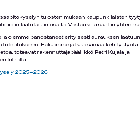
ossapitokyselyn tulosten mukaan kaupunkilaisten tyy
vihoidon laatutason osalta. Vastauksia saatiin yhteens
la olemme panostaneet erityisesti aurauksen laatuun
n toteutukseen. Haluamme jatkaa samaa kehitystyötä j
oa, toteavat rakennuttajapäällikkö Petri Kujala ja
n Infralta.
kysely 2025–2026