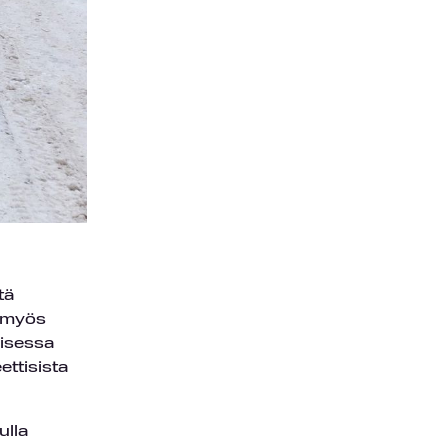
tä
n myös
aisessa
ettisista
ulla