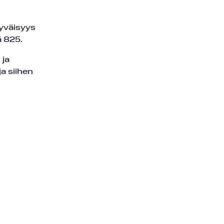
tyväisyys
ä 825.
 ja
a siihen