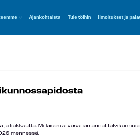
 teemme
Ajankohtaista
Tule töihin
Ilmoitukset ja pala
vikunnossapidosta
a ja liukkautta. Millaisen arvosanan annat talvikunno
.2026 mennessä.