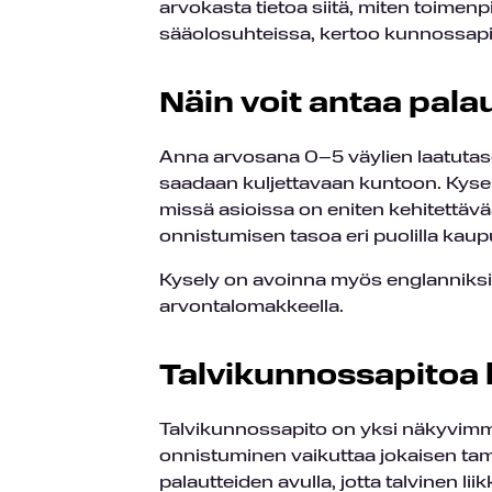
arvokasta tietoa siitä, miten toimenp
sääolosuhteissa, kertoo kunnossapi
Näin voit antaa pala
Anna arvosana 0–5 väylien laatutasos
saadaan kuljettavaan kuntoon. Kysel
missä asioissa on eniten kehitettävää
onnistumisen tasoa eri puolilla kaup
Kysely on avoinna myös englanniksi. K
arvontalomakkeella.
Talvikunnossapitoa 
Talvikunnossapito on yksi näkyvimmi
onnistuminen vaikuttaa jokaisen tam
palautteiden avulla, jotta talvinen li