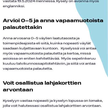
vastata 19.5.2024 mennessä. Kysely on avoinna myös
englanniksi.
Arvioi 0–5 ja anna vapaamuotoista
palautettakin
Anna arvosana 0–5 väylien laatutasosta ja
toimenpideajoista eli siitä, kuinka nopeasti väylät
saadaan kuljettavaan kuntoon. Kyselyssä voi antaa
myös vapaamuotoista palautetta ja kertoa, missä
asioissa on eniten kehitettävää. Myös sepelinkeruu
kuuluu talvikunnossapitotehtäviin, ja siitä voi antaa
vapaamuotoista palautetta.
Voit osallistua lahjakorttien
arvontaan
Kyselyyn vastaa nopeasti ja kyselyn lopussa on lomake,
jolla voit halutessasi osallistua lahjakorttien arvontaan.