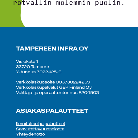
rotvallin molemmin puolin.
TAMPEREEN INFRA OY
Visiokatu 1
33720 Tampere
Y-tunnus 3022425-9
Verkkolaskuosoite 003730224259
Verkkolaskupalvelut GEP Finland Oy
Välittäjä- ja operaattoritunnus E204503
ASIAKASPALAUTTEET
Ilmoitukset ja palautteet
Saavutettavuusseloste
Yhteydenotto